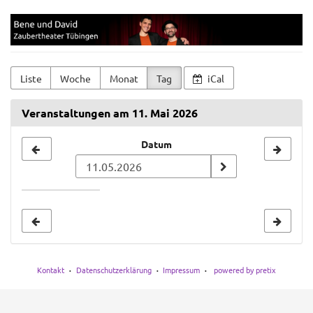
Zum
Bene
Haupt-
Inhalt
und
springen
David
Liste
Woche
Monat
Tag
iCal
Veranstaltungen am 11. Mai 2026
Datum
Datum
zur
Anzeige
auswählen
Kontakt
Datenschutzerklärung
Impressum
powered by pretix