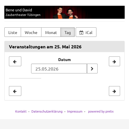
Zum
Bene
Haupt-
Inhalt
und
springen
David
Liste
Woche
Monat
Tag
iCal
Veranstaltungen am 25. Mai 2026
Datum
Datum
zur
Anzeige
auswählen
Kontakt
Datenschutzerklärung
Impressum
powered by pretix