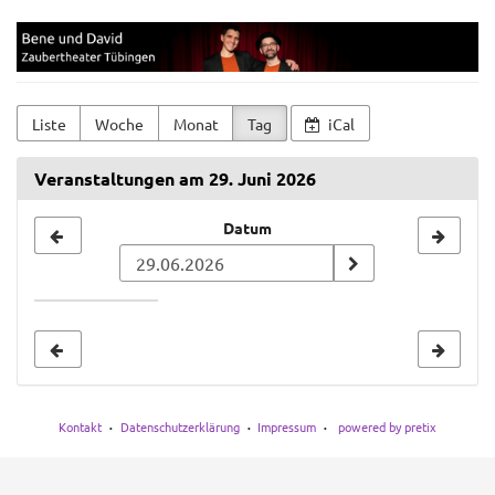
Zum
Bene
Haupt-
Inhalt
und
springen
David
Liste
Woche
Monat
Tag
iCal
Veranstaltungen am 29. Juni 2026
Datum
Datum
zur
Anzeige
auswählen
Kontakt
Datenschutzerklärung
Impressum
powered by pretix