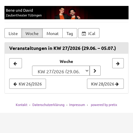
Zum
Bene
Haupt-
Inhalt
und
springen
David
Liste
Woche
Monat
Tag
iCal
Veranstaltungen in KW 27/2026 (29.06. – 05.07.)
Woche
Woche
zur
Anzeige
KW 26/2026
KW 28/2026
auswählen
Kontakt
Datenschutzerklärung
Impressum
powered by pretix