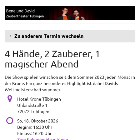
Zum
Zaubertheater
Haupt-
Inhalt
Tübingen
springen
Zu anderem Termin wechseln
4 Hände, 2 Zauberer, 1
magischer Abend
Die Show spielen wir schon seit dem Sommer 2023 jeden Monat in
der Krone. Ein ganz besonderes Highlight ist dabei Davids
Weltmeisterschaftsnummer.
Hotel Krone Tübingen
Uhlandstraße 1
72072 Tübingen
So, 18. Oktober 2026
Beginn:
16:30
Uhr
Einlass:
16:20
Uhr
Zum Kalender hinzufügen