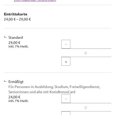
Produkte
Eintrittskarte
Unkategorisierte
von
24,00 € – 29,00 €
24,00 €
Produkte
bis
29,00 €
Standard
29,00 €
Menge
-
inkl. 7% MwSt.
+
Ermäßigt
Für Personen in Ausbildung, Studium, Freiwilligendienst,
Senior:innen und alle mit KreisBonusCard
24,00 €
Menge
-
inkl. 7% MwSt.