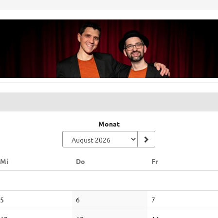
Monat
Mittwoch
Donnerstag
Freitag
Mi
Do
Fr
Keine
Keine
Keine
5
6
7
Veranstaltungen
Veranstaltungen
Veranstaltungen