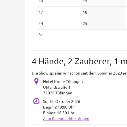
Keine
Keine
10
11
Veranstaltungen
Veranstaltungen
Keine
Keine
17
18
Veranstaltungen
Veranstaltungen
Keine
Keine
24
25
Veranstaltungen
Veranstaltungen
Keine
31
Veranstaltungen
4 Hände, 2 Zauberer, 1 
Die Show spielen wir schon seit dem Sommer 2023 je
Hotel Krone Tübingen
Uhlandstraße 1
72072 Tübingen
So, 18. Oktober 2026
Beginn:
19:00
Uhr
Einlass:
18:50
Uhr
Zum Kalender hinzufügen