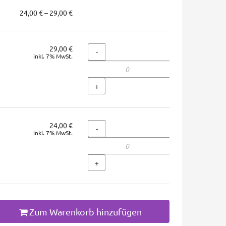
von
24,00 € – 29,00 €
24,00 €
bis
29,00 €
29,00 €
Menge
-
inkl. 7% MwSt.
+
24,00 €
Menge
-
inkl. 7% MwSt.
+
Zum Warenkorb hinzufügen