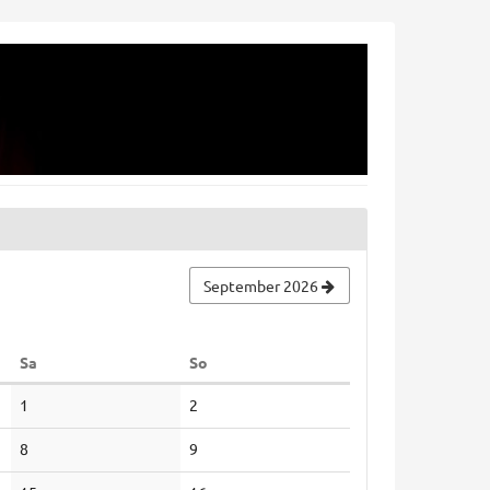
September 2026
Samstag
Sonntag
Sa
So
Keine
Keine
1
2
Veranstaltungen
Veranstaltungen
Keine
Keine
8
9
Veranstaltungen
Veranstaltungen