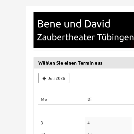
Zum
Haupt-
Zaubertheater
Inhalt
springen
Tübingen
Wählen Sie einen Termin aus
Juli 2026
Montag
Dienstag
Mo
Di
Kalender
Keine
Keine
3
4
Veranstaltungen
Veranstaltungen