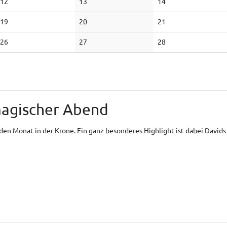
Keine
Keine
Keine
12
13
14
Veranstaltungen
Veranstaltungen
Veranstaltungen
Keine
Keine
Keine
19
20
21
Veranstaltungen
Veranstaltungen
Veranstaltungen
Keine
Keine
Keine
26
27
28
Veranstaltungen
Veranstaltungen
Veranstaltungen
magischer Abend
den Monat in der Krone. Ein ganz besonderes Highlight ist dabei Davi