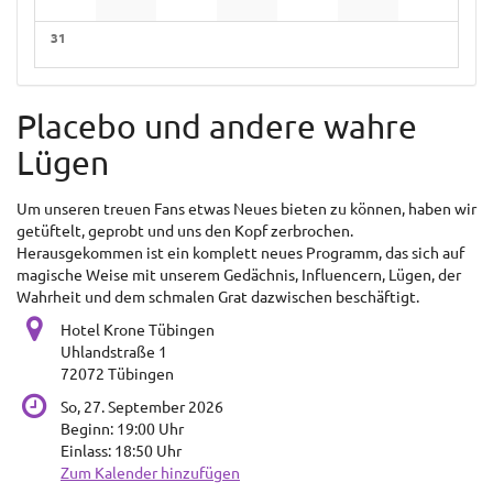
Keine Veranstaltungen
Keine Veranstaltungen
Keine Veranstaltungen
Keine Veranstaltungen
Keine Veranstaltungen
Keine Veranstaltunge
Keine Verans
31
Keine Veranstaltungen
Placebo und andere wahre
Lügen
Um unseren treuen Fans etwas Neues bieten zu können, haben wir
getüftelt, geprobt und uns den Kopf zerbrochen.
Herausgekommen ist ein komplett neues Programm, das sich auf
magische Weise mit unserem Gedächnis, Influencern, Lügen, der
Wahrheit und dem schmalen Grat dazwischen beschäftigt.
Hotel Krone Tübingen
Uhlandstraße 1
72072 Tübingen
So, 27. September 2026
Beginn:
19:00
Uhr
Einlass:
18:50
Uhr
Zum Kalender hinzufügen