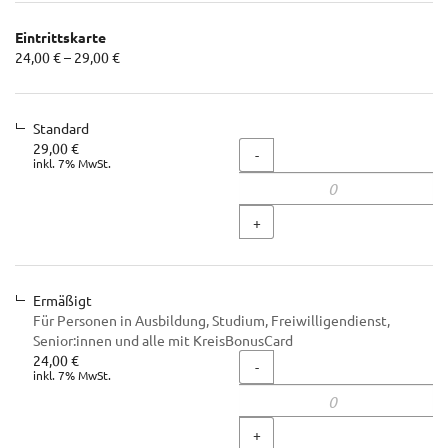
Produkte
Eintrittskarte
Unkategorisierte
von
24,00 € – 29,00 €
24,00 €
Produkte
bis
29,00 €
Standard
29,00 €
Menge
-
inkl. 7% MwSt.
+
Ermäßigt
Für Personen in Ausbildung, Studium, Freiwilligendienst,
Senior:innen und alle mit KreisBonusCard
24,00 €
Menge
-
inkl. 7% MwSt.
+