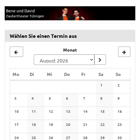
Zum
Zaubertheater
Haupt-
Inhalt
Tübingen
springen
Wählen Sie einen Termin aus
Monat
Montag
Dienstag
Mittwoch
Donnerstag
Freitag
Samstag
Sonntag
Mo
Di
Mi
Do
Fr
Sa
So
Kalender
1
2
Keine Veranstaltunge
Keine Verans
3
4
5
6
7
8
9
Keine Veranstaltungen
Keine Veranstaltungen
Keine Veranstaltungen
Keine Veranstaltungen
Keine Veranstaltungen
Keine Veranstaltunge
Keine Verans
10
11
12
13
14
15
16
Keine Veranstaltungen
Keine Veranstaltungen
Keine Veranstaltungen
Keine Veranstaltungen
Keine Veranstaltungen
Keine Veranstaltunge
Keine Verans
17
18
19
20
21
22
23
Keine Veranstaltungen
Keine Veranstaltungen
Keine Veranstaltungen
Keine Veranstaltungen
Keine Veranstaltungen
Keine Veranstaltunge
Keine Verans
24
25
26
27
28
29
30